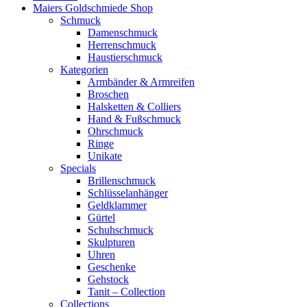
Maiers Goldschmiede Shop
Schmuck
Damenschmuck
Herrenschmuck
Haustierschmuck
Kategorien
Armbänder & Armreifen
Broschen
Halsketten & Colliers
Hand & Fußschmuck
Ohrschmuck
Ringe
Unikate
Specials
Brillenschmuck
Schlüsselanhänger
Geldklammer
Gürtel
Schuhschmuck
Skulpturen
Uhren
Geschenke
Gehstock
Tanit – Collection
Collections