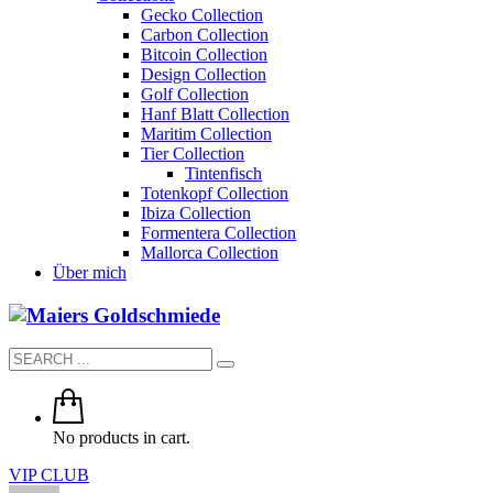
Gecko Collection
Carbon Collection
Bitcoin Collection
Design Collection
Golf Collection
Hanf Blatt Collection
Maritim Collection
Tier Collection
Tintenfisch
Totenkopf Collection
Ibiza Collection
Formentera Collection
Mallorca Collection
Über mich
No products in cart.
VIP CLUB