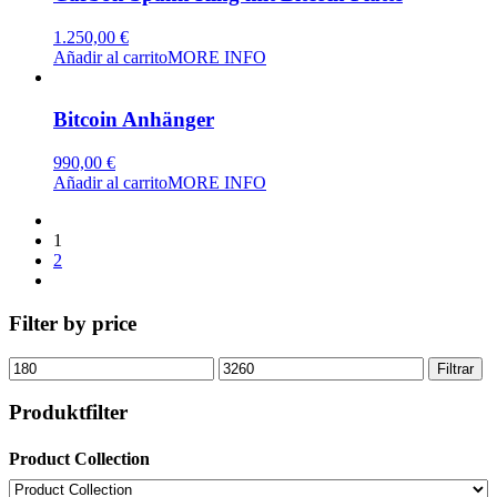
1.250,00
€
Añadir al carrito
MORE INFO
Bitcoin Anhänger
990,00
€
Añadir al carrito
MORE INFO
1
2
Filter by price
Precio
Precio
Filtrar
mínimo
máximo
Produktfilter
Product Collection