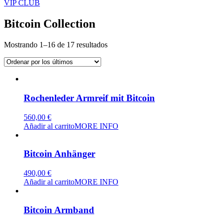
VIP CLUB
Bitcoin Collection
Ordenado
Mostrando 1–16 de 17 resultados
por
los
últimos
Rochenleder Armreif mit Bitcoin
560,00
€
Añadir al carrito
MORE INFO
Bitcoin Anhänger
490,00
€
Añadir al carrito
MORE INFO
Bitcoin Armband