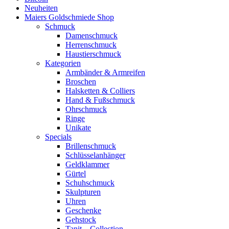
Neuheiten
Maiers Goldschmiede Shop
Schmuck
Damenschmuck
Herrenschmuck
Haustierschmuck
Kategorien
Armbänder & Armreifen
Broschen
Halsketten & Colliers
Hand & Fußschmuck
Ohrschmuck
Ringe
Unikate
Specials
Brillenschmuck
Schlüsselanhänger
Geldklammer
Gürtel
Schuhschmuck
Skulpturen
Uhren
Geschenke
Gehstock
Tanit – Collection