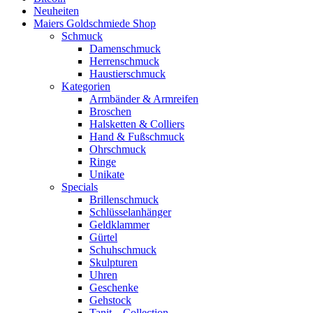
Neuheiten
Maiers Goldschmiede Shop
Schmuck
Damenschmuck
Herrenschmuck
Haustierschmuck
Kategorien
Armbänder & Armreifen
Broschen
Halsketten & Colliers
Hand & Fußschmuck
Ohrschmuck
Ringe
Unikate
Specials
Brillenschmuck
Schlüsselanhänger
Geldklammer
Gürtel
Schuhschmuck
Skulpturen
Uhren
Geschenke
Gehstock
Tanit – Collection