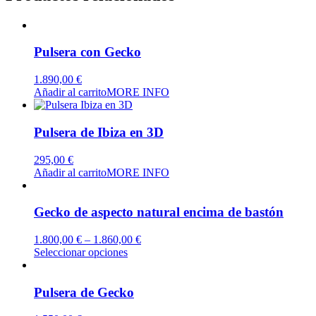
Pulsera con Gecko
1.890,00
€
Añadir al carrito
MORE INFO
Pulsera de Ibiza en 3D
295,00
€
Añadir al carrito
MORE INFO
Gecko de aspecto natural encima de bastón
1.800,00
€
–
1.860,00
€
Este
Seleccionar opciones
producto
tiene
múltiples
Pulsera de Gecko
variantes.
Las