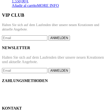
1.550,00
€
opciones
Añadir al carrito
MORE INFO
se
pueden
VIP CLUB
elegir
en
Halten Sie sich auf dem Laufenden über unsere neuen Kreationen und
la
aktuelle Angebote.
página
de
ANMELDEN
producto
NEWSLETTER
Halten Sie sich auf dem Laufenden über unsere neuen Kreationen
und aktuelle Angebote.
ANMELDEN
ZAHLUNGSMETHODEN
KONTAKT