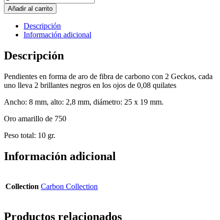
en
Añadir al carrito
forma
de
Descripción
aro
Información adicional
de
fibra
Descripción
de
carbono
Pendientes en forma de aro de fibra de carbono con 2 Geckos, cada
con
uno lleva 2 brillantes negros en los ojos de 0,08 quilates
Gecko
cantidad
Ancho: 8 mm, alto: 2,8 mm, diámetro: 25 x 19 mm.
Oro amarillo de 750
Peso total: 10 gr.
Información adicional
Collection
Carbon Collection
Productos relacionados