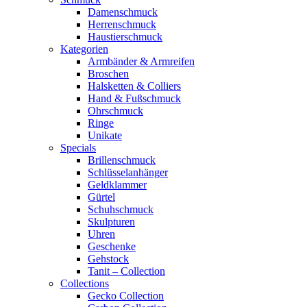
Damenschmuck
Herrenschmuck
Haustierschmuck
Kategorien
Armbänder & Armreifen
Broschen
Halsketten & Colliers
Hand & Fußschmuck
Ohrschmuck
Ringe
Unikate
Specials
Brillenschmuck
Schlüsselanhänger
Geldklammer
Gürtel
Schuhschmuck
Skulpturen
Uhren
Geschenke
Gehstock
Tanit – Collection
Collections
Gecko Collection