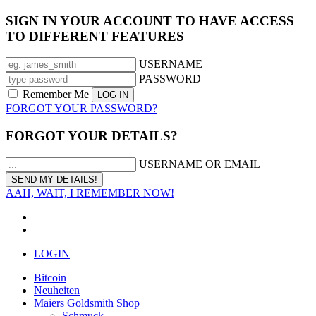
SIGN IN YOUR ACCOUNT TO HAVE ACCESS
TO DIFFERENT FEATURES
USERNAME
PASSWORD
Remember Me
FORGOT YOUR PASSWORD?
FORGOT YOUR DETAILS?
USERNAME OR EMAIL
AAH, WAIT, I REMEMBER NOW!
LOGIN
Bitcoin
Neuheiten
Maiers Goldsmith Shop
Schmuck