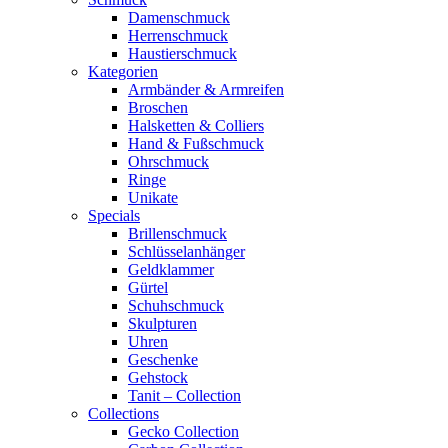
Damenschmuck
Herrenschmuck
Haustierschmuck
Kategorien
Armbänder & Armreifen
Broschen
Halsketten & Colliers
Hand & Fußschmuck
Ohrschmuck
Ringe
Unikate
Specials
Brillenschmuck
Schlüsselanhänger
Geldklammer
Gürtel
Schuhschmuck
Skulpturen
Uhren
Geschenke
Gehstock
Tanit – Collection
Collections
Gecko Collection