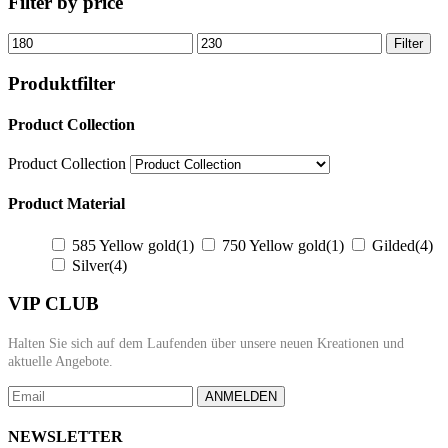
Filter by price
chosen
multiple
on
variants.
Min
Max
Filter
the
The
price
price
product
options
Produktfilter
page
may
be
Product Collection
chosen
on
the
Product Collection
product
page
Product Material
585 Yellow gold
(1)
750 Yellow gold
(1)
Gilded
(4)
Silver
(4)
VIP CLUB
Halten Sie sich auf dem Laufenden über unsere neuen Kreationen und
aktuelle Angebote.
ANMELDEN
NEWSLETTER