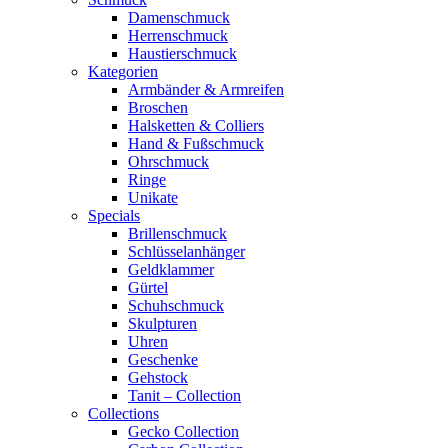
Damenschmuck
Herrenschmuck
Haustierschmuck
Kategorien
Armbänder & Armreifen
Broschen
Halsketten & Colliers
Hand & Fußschmuck
Ohrschmuck
Ringe
Unikate
Specials
Brillenschmuck
Schlüsselanhänger
Geldklammer
Gürtel
Schuhschmuck
Skulpturen
Uhren
Geschenke
Gehstock
Tanit – Collection
Collections
Gecko Collection