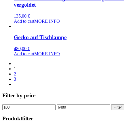
vergoldet
135,00
€
Add to cart
MORE INFO
Gecko auf Tischlampe
480,00
€
Add to cart
MORE INFO
1
2
3
Filter by price
Min
Max
Filter
price
price
Produktfilter