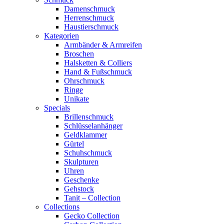
Damenschmuck
Herrenschmuck
Haustierschmuck
Kategorien
Armbänder & Armreifen
Broschen
Halsketten & Colliers
Hand & Fußschmuck
Ohrschmuck
Ringe
Unikate
Specials
Brillenschmuck
Schlüsselanhänger
Geldklammer
Gürtel
Schuhschmuck
Skulpturen
Uhren
Geschenke
Gehstock
Tanit – Collection
Collections
Gecko Collection