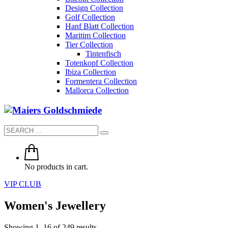
Design Collection
Golf Collection
Hanf Blatt Collection
Maritim Collection
Tier Collection
Tintenfisch
Totenkopf Collection
Ibiza Collection
Formentera Collection
Mallorca Collection
No products in cart.
VIP CLUB
Women's Jewellery
Sorted
Showing 1–16 of 249 results