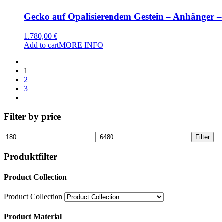
Gecko auf Opalisierendem Gestein – Anhänger
1.780,00
€
Add to cart
MORE INFO
1
2
3
Filter by price
Min
Max
Filter
price
price
Produktfilter
Product Collection
Product Collection
Product Material