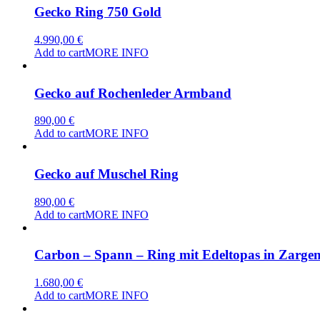
Gecko Ring 750 Gold
4.990,00
€
Add to cart
MORE INFO
Gecko auf Rochenleder Armband
890,00
€
Add to cart
MORE INFO
Gecko auf Muschel Ring
890,00
€
Add to cart
MORE INFO
Carbon – Spann – Ring mit Edeltopas in Zarge
1.680,00
€
Add to cart
MORE INFO