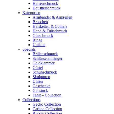
Herrenschmuck
Haustierschmuck
Kategorien
Armbänder & Armreifen
Broschen
Halsketten & Colliers
Hand & Fußschmuck
Ohrschmuck
Ringe
Unikate
Specials
Brillenschmuck
Schlüsselanhänger
Geldklammer
Gürtel
Schuhschmuck
Skulpturen
Uhren
Geschenke
Gehstock
Tanit – Collection
Collections
Gecko Collection
Carbon Collection
Bitcoin Collection