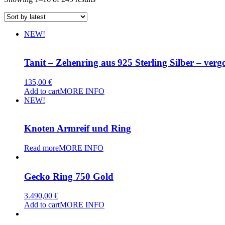
by
latest
NEW!
Tanit – Zehenring aus 925 Sterling Silber – verg
135,00
€
Add to cart
MORE INFO
NEW!
Knoten Armreif und Ring
Read more
MORE INFO
Gecko Ring 750 Gold
3.490,00
€
Add to cart
MORE INFO