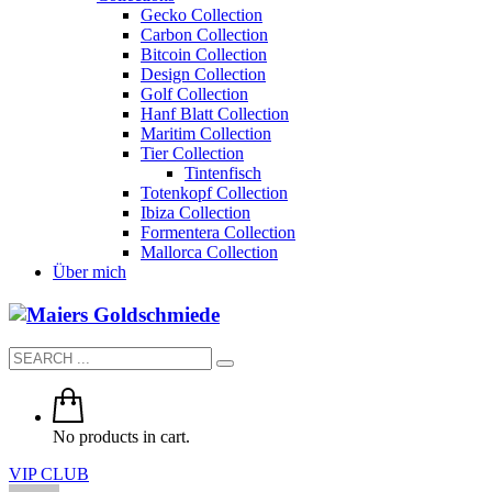
Gecko Collection
Carbon Collection
Bitcoin Collection
Design Collection
Golf Collection
Hanf Blatt Collection
Maritim Collection
Tier Collection
Tintenfisch
Totenkopf Collection
Ibiza Collection
Formentera Collection
Mallorca Collection
Über mich
No products in cart.
VIP CLUB