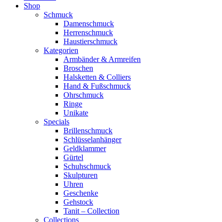
Shop
Schmuck
Damenschmuck
Herrenschmuck
Haustierschmuck
Kategorien
Armbänder & Armreifen
Broschen
Halsketten & Colliers
Hand & Fußschmuck
Ohrschmuck
Ringe
Unikate
Specials
Brillenschmuck
Schlüsselanhänger
Geldklammer
Gürtel
Schuhschmuck
Skulpturen
Uhren
Geschenke
Gehstock
Tanit – Collection
Collections