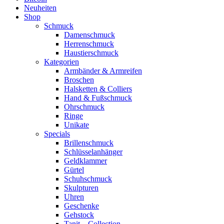
Neuheiten
Shop
Schmuck
Damenschmuck
Herrenschmuck
Haustierschmuck
Kategorien
Armbänder & Armreifen
Broschen
Halsketten & Colliers
Hand & Fußschmuck
Ohrschmuck
Ringe
Unikate
Specials
Brillenschmuck
Schlüsselanhänger
Geldklammer
Gürtel
Schuhschmuck
Skulpturen
Uhren
Geschenke
Gehstock
Tanit – Collection