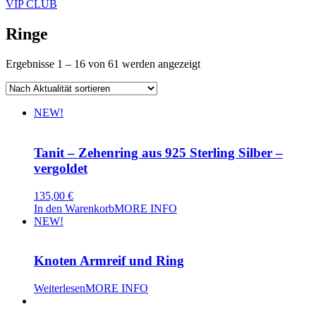
VIP CLUB
Ringe
Nach
Ergebnisse 1 – 16 von 61 werden angezeigt
Aktualität
sortiert
NEW!
Tanit – Zehenring aus 925 Sterling Silber –
vergoldet
135,00
€
In den Warenkorb
MORE INFO
NEW!
Knoten Armreif und Ring
Weiterlesen
MORE INFO