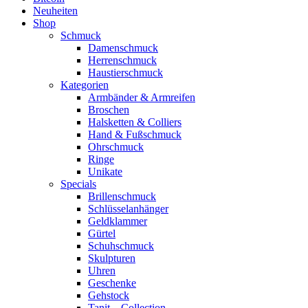
Neuheiten
Shop
Schmuck
Damenschmuck
Herrenschmuck
Haustierschmuck
Kategorien
Armbänder & Armreifen
Broschen
Halsketten & Colliers
Hand & Fußschmuck
Ohrschmuck
Ringe
Unikate
Specials
Brillenschmuck
Schlüsselanhänger
Geldklammer
Gürtel
Schuhschmuck
Skulpturen
Uhren
Geschenke
Gehstock
Tanit – Collection