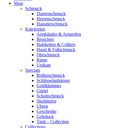
Shop
Schmuck
Damenschmuck
Herrenschmuck
Haustierschmuck
Kategorien
Armbänder & Armreifen
Broschen
Halsketten & Colliers
Hand & Fußschmuck
Ohrschmuck
Ringe
Unikate
Specials
Brillenschmuck
Schlüsselanhänger
Geldklammer
Gürtel
Schuhschmuck
Skulpturen
Uhren
Geschenke
Gehstock
Tanit – Collection
Collections