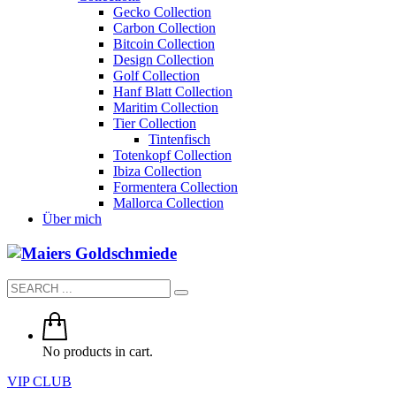
Gecko Collection
Carbon Collection
Bitcoin Collection
Design Collection
Golf Collection
Hanf Blatt Collection
Maritim Collection
Tier Collection
Tintenfisch
Totenkopf Collection
Ibiza Collection
Formentera Collection
Mallorca Collection
Über mich
No products in cart.
VIP CLUB