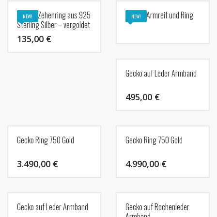
Tanit – Zehenring aus 925
Knoten Armreif und Ring
NEW!
NEW!
Sterling Silber – vergoldet
135,00
€
Gecko auf Leder Armband
495,00
€
Gecko Ring 750 Gold
Gecko Ring 750 Gold
3.490,00
€
4.990,00
€
Gecko auf Leder Armband
Gecko auf Rochenleder
Armband