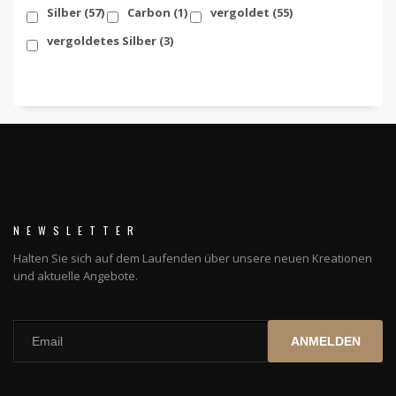
Silber
(57)
Carbon
(1)
vergoldet
(55)
vergoldetes Silber
(3)
NEWSLETTER
Halten Sie sich auf dem Laufenden über unsere neuen Kreationen
und aktuelle Angebote.
ANMELDEN