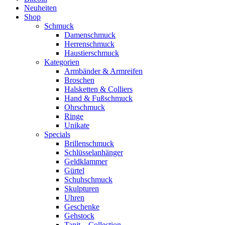
Neuheiten
Shop
Schmuck
Damenschmuck
Herrenschmuck
Haustierschmuck
Kategorien
Armbänder & Armreifen
Broschen
Halsketten & Colliers
Hand & Fußschmuck
Ohrschmuck
Ringe
Unikate
Specials
Brillenschmuck
Schlüsselanhänger
Geldklammer
Gürtel
Schuhschmuck
Skulpturen
Uhren
Geschenke
Gehstock
Tanit – Collection