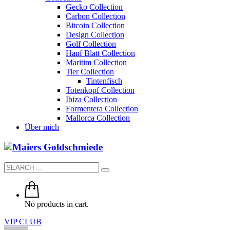
Gecko Collection
Carbon Collection
Bitcoin Collection
Design Collection
Golf Collection
Hanf Blatt Collection
Maritim Collection
Tier Collection
Tintenfisch
Totenkopf Collection
Ibiza Collection
Formentera Collection
Mallorca Collection
Über mich
No products in cart.
VIP CLUB