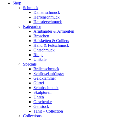
Shop
Schmuck
Damenschmuck
Herrenschmuck
Haustierschmuck
Kategorien
Armbänder & Armreifen
Broschen
Halsketten & Colliers
Hand & Fußschmuck
Ohrschmuck
Ringe
Unikate
Specials
Brillenschmuck
Schlüsselanhänger
Geldklammer
Gürtel
Schuhschmuck
Skulpturen
Uhren
Geschenke
Gehstock
Tanit – Collection
Collections