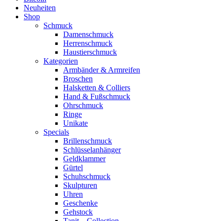
Neuheiten
Shop
Schmuck
Damenschmuck
Herrenschmuck
Haustierschmuck
Kategorien
Armbänder & Armreifen
Broschen
Halsketten & Colliers
Hand & Fußschmuck
Ohrschmuck
Ringe
Unikate
Specials
Brillenschmuck
Schlüsselanhänger
Geldklammer
Gürtel
Schuhschmuck
Skulpturen
Uhren
Geschenke
Gehstock
Tanit – Collection