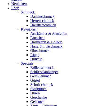
Neuheiten
Shop
Schmuck
Damenschmuck
Herrenschmuck
Haustierschmuck
Kategorien
Armbänder & Armreifen
Broschen
Halsketten & Colliers
Hand & Fußschmuck
Ohrschmuck
Ringe
Unikate
Specials
Brillenschmuck
Schlüsselanhänger
Geldklammer
Gürtel
Schuhschmuck
Skulpturen
Uhren
Geschenke
Gehstock
Tanit – Collection