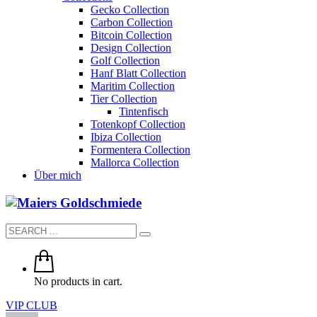
Gecko Collection
Carbon Collection
Bitcoin Collection
Design Collection
Golf Collection
Hanf Blatt Collection
Maritim Collection
Tier Collection
Tintenfisch
Totenkopf Collection
Ibiza Collection
Formentera Collection
Mallorca Collection
Über mich
No products in cart.
VIP CLUB