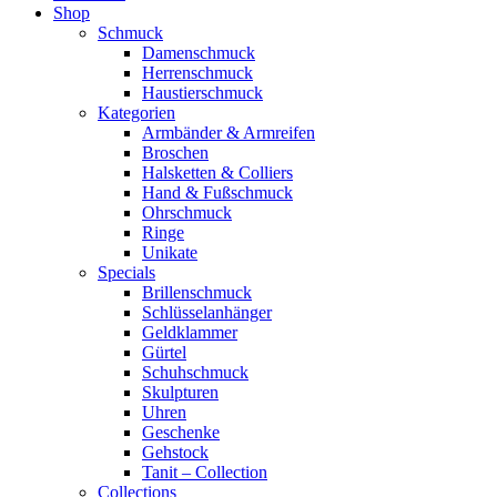
Shop
Schmuck
Damenschmuck
Herrenschmuck
Haustierschmuck
Kategorien
Armbänder & Armreifen
Broschen
Halsketten & Colliers
Hand & Fußschmuck
Ohrschmuck
Ringe
Unikate
Specials
Brillenschmuck
Schlüsselanhänger
Geldklammer
Gürtel
Schuhschmuck
Skulpturen
Uhren
Geschenke
Gehstock
Tanit – Collection
Collections