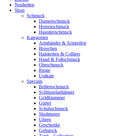
Neuheiten
Shop
Schmuck
Damenschmuck
Herrenschmuck
Haustierschmuck
Kategorien
Armbänder & Armreifen
Broschen
Halsketten & Colliers
Hand & Fußschmuck
Ohrschmuck
Ringe
Unikate
Specials
Brillenschmuck
Schlüsselanhänger
Geldklammer
Gürtel
Schuhschmuck
Skulpturen
Uhren
Geschenke
Gehstock
Tanit – Collection