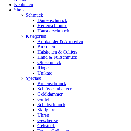
Neuheiten
Shop
Schmuck
Damenschmuck
Herrenschmuck
Haustierschmuck
Kategorien
Armbänder & Armreifen
Broschen
Halsketten & Colliers
Hand & Fußschmuck
Ohrschmuck
Ringe
Unikate
Specials
Brillenschmuck
Schlüsselanhänger
Geldklammer
Gürtel
Schuhschmuck
Skulpturen
Uhren
Geschenke
Gehstock
Tanit – Collection