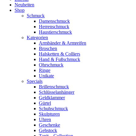
Neuheiten
Shop
Schmuck
Damenschmuck
Herrenschmuck
Haustierschmuck
Kategorien
Armbänder & Armreifen
Broschen
Halsketten & Colliers
Hand & Fußschmuck
Ohrschmuck
Ringe
Unikate
Specials
Brillenschmuck
Schlüsselanhänger
Geldklammer
Gürtel
Schuhschmuck
Skulpturen
Uhren
Geschenke
Gehstock
Tanit – Collection