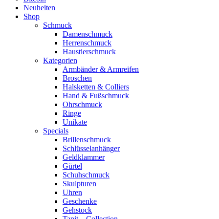
Neuheiten
Shop
Schmuck
Damenschmuck
Herrenschmuck
Haustierschmuck
Kategorien
Armbänder & Armreifen
Broschen
Halsketten & Colliers
Hand & Fußschmuck
Ohrschmuck
Ringe
Unikate
Specials
Brillenschmuck
Schlüsselanhänger
Geldklammer
Gürtel
Schuhschmuck
Skulpturen
Uhren
Geschenke
Gehstock
Tanit – Collection