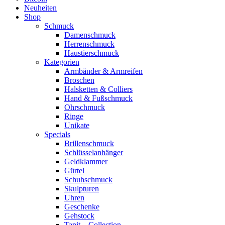
Neuheiten
Shop
Schmuck
Damenschmuck
Herrenschmuck
Haustierschmuck
Kategorien
Armbänder & Armreifen
Broschen
Halsketten & Colliers
Hand & Fußschmuck
Ohrschmuck
Ringe
Unikate
Specials
Brillenschmuck
Schlüsselanhänger
Geldklammer
Gürtel
Schuhschmuck
Skulpturen
Uhren
Geschenke
Gehstock
Tanit – Collection