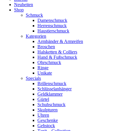
Neuheiten
Shop
Schmuck
Damenschmuck
Herrenschmuck
Haustierschmuck
Kategorien
Armbänder & Armreifen
Broschen
Halsketten & Colliers
Hand & Fußschmuck
Ohrschmuck
Ringe
Unikate
Specials
Brillenschmuck
Schlüsselanhänger
Geldklammer
Gürtel
Schuhschmuck
Skulpturen
Uhren
Geschenke
Gehstock
Tanit – Collection