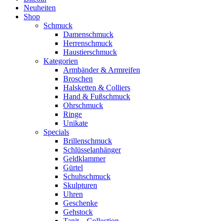
Neuheiten
Shop
Schmuck
Damenschmuck
Herrenschmuck
Haustierschmuck
Kategorien
Armbänder & Armreifen
Broschen
Halsketten & Colliers
Hand & Fußschmuck
Ohrschmuck
Ringe
Unikate
Specials
Brillenschmuck
Schlüsselanhänger
Geldklammer
Gürtel
Schuhschmuck
Skulpturen
Uhren
Geschenke
Gehstock
Tanit – Collection