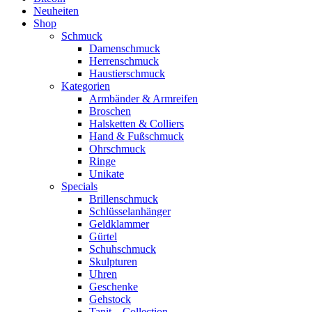
Neuheiten
Shop
Schmuck
Damenschmuck
Herrenschmuck
Haustierschmuck
Kategorien
Armbänder & Armreifen
Broschen
Halsketten & Colliers
Hand & Fußschmuck
Ohrschmuck
Ringe
Unikate
Specials
Brillenschmuck
Schlüsselanhänger
Geldklammer
Gürtel
Schuhschmuck
Skulpturen
Uhren
Geschenke
Gehstock
Tanit – Collection