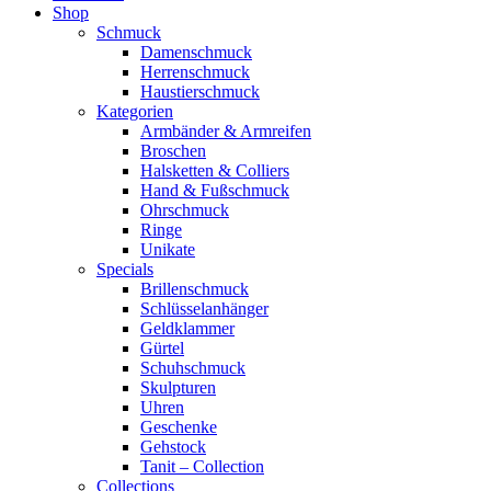
Shop
Schmuck
Damenschmuck
Herrenschmuck
Haustierschmuck
Kategorien
Armbänder & Armreifen
Broschen
Halsketten & Colliers
Hand & Fußschmuck
Ohrschmuck
Ringe
Unikate
Specials
Brillenschmuck
Schlüsselanhänger
Geldklammer
Gürtel
Schuhschmuck
Skulpturen
Uhren
Geschenke
Gehstock
Tanit – Collection
Collections