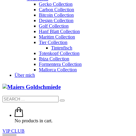
Gecko Collection
Carbon Collection
Bitcoin Collection
Design Collection
Golf Collection
Hanf Blatt Collection
Maritim Collection
Tier Collection
Tintenfisch
Totenkopf Collection
Ibiza Collection
Formentera Collection
Mallorca Collection
Über mich
No products in cart.
VIP CLUB