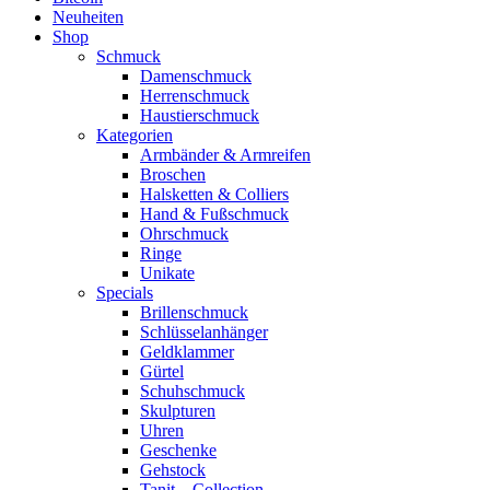
Neuheiten
Shop
Schmuck
Damenschmuck
Herrenschmuck
Haustierschmuck
Kategorien
Armbänder & Armreifen
Broschen
Halsketten & Colliers
Hand & Fußschmuck
Ohrschmuck
Ringe
Unikate
Specials
Brillenschmuck
Schlüsselanhänger
Geldklammer
Gürtel
Schuhschmuck
Skulpturen
Uhren
Geschenke
Gehstock
Tanit – Collection