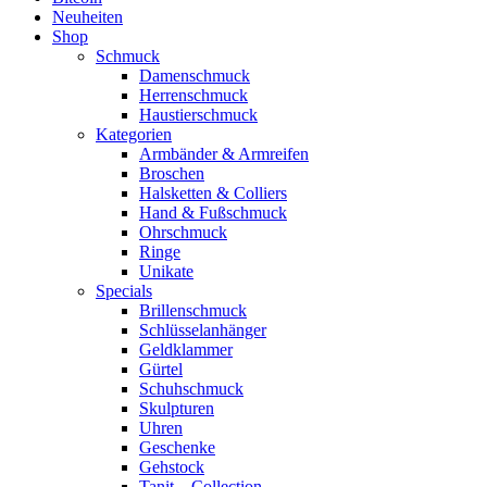
Neuheiten
Shop
Schmuck
Damenschmuck
Herrenschmuck
Haustierschmuck
Kategorien
Armbänder & Armreifen
Broschen
Halsketten & Colliers
Hand & Fußschmuck
Ohrschmuck
Ringe
Unikate
Specials
Brillenschmuck
Schlüsselanhänger
Geldklammer
Gürtel
Schuhschmuck
Skulpturen
Uhren
Geschenke
Gehstock
Tanit – Collection