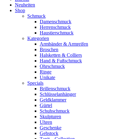
Neuheiten
Shop
Schmuck
Damenschmuck
Herrenschmuck
Haustierschmuck
Kategorien
Armbänder & Armreifen
Broschen
Halsketten & Colliers
Hand & Fußschmuck
Ohrschmuck
Ringe
Unikate
Specials
Brillenschmuck
Schlüsselanhänger
Geldklammer
Gürtel
Schuhschmuck
Skulpturen
Uhren
Geschenke
Gehstock
Tanit – Collection