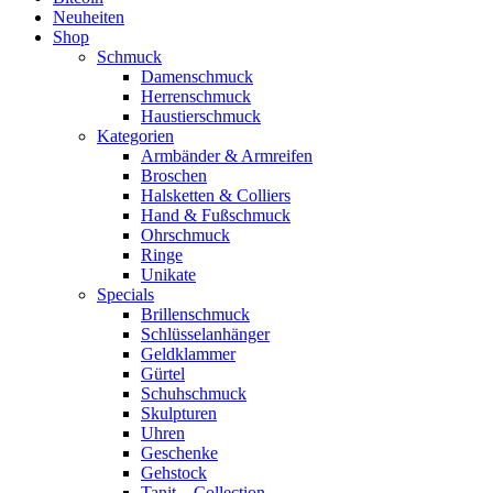
Neuheiten
Shop
Schmuck
Damenschmuck
Herrenschmuck
Haustierschmuck
Kategorien
Armbänder & Armreifen
Broschen
Halsketten & Colliers
Hand & Fußschmuck
Ohrschmuck
Ringe
Unikate
Specials
Brillenschmuck
Schlüsselanhänger
Geldklammer
Gürtel
Schuhschmuck
Skulpturen
Uhren
Geschenke
Gehstock
Tanit – Collection