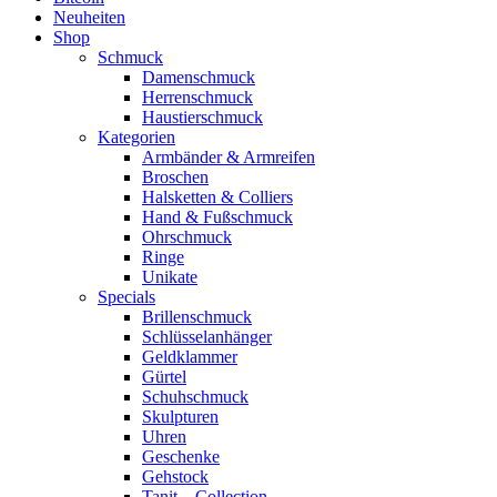
Neuheiten
Shop
Schmuck
Damenschmuck
Herrenschmuck
Haustierschmuck
Kategorien
Armbänder & Armreifen
Broschen
Halsketten & Colliers
Hand & Fußschmuck
Ohrschmuck
Ringe
Unikate
Specials
Brillenschmuck
Schlüsselanhänger
Geldklammer
Gürtel
Schuhschmuck
Skulpturen
Uhren
Geschenke
Gehstock
Tanit – Collection