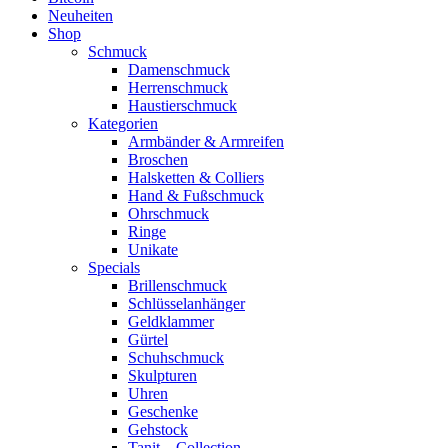
Neuheiten
Shop
Schmuck
Damenschmuck
Herrenschmuck
Haustierschmuck
Kategorien
Armbänder & Armreifen
Broschen
Halsketten & Colliers
Hand & Fußschmuck
Ohrschmuck
Ringe
Unikate
Specials
Brillenschmuck
Schlüsselanhänger
Geldklammer
Gürtel
Schuhschmuck
Skulpturen
Uhren
Geschenke
Gehstock
Tanit – Collection