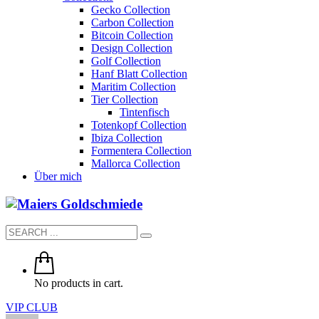
Gecko Collection
Carbon Collection
Bitcoin Collection
Design Collection
Golf Collection
Hanf Blatt Collection
Maritim Collection
Tier Collection
Tintenfisch
Totenkopf Collection
Ibiza Collection
Formentera Collection
Mallorca Collection
Über mich
No products in cart.
VIP CLUB