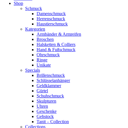
Shop
Schmuck
Damenschmuck
Herrenschmuck
Haustierschmuck
Kategorien
Armbänder & Armreifen
Broschen
Halsketten & Colliers
Hand & Fußschmuck
Ohrschmuck
Ringe
Unikate
Specials
Brillenschmuck
Schlüsselanhänger
Geldklammer
Gürtel
Schuhschmuck
Skulpturen
Uhren
Geschenke
Gehstock
Tanit – Collection
Collections