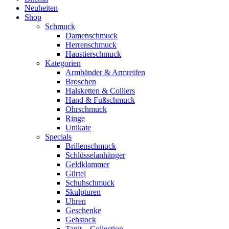
Neuheiten
Shop
Schmuck
Damenschmuck
Herrenschmuck
Haustierschmuck
Kategorien
Armbänder & Armreifen
Broschen
Halsketten & Colliers
Hand & Fußschmuck
Ohrschmuck
Ringe
Unikate
Specials
Brillenschmuck
Schlüsselanhänger
Geldklammer
Gürtel
Schuhschmuck
Skulpturen
Uhren
Geschenke
Gehstock
Tanit – Collection