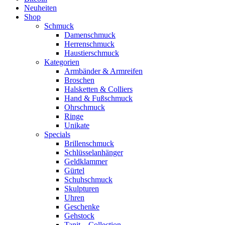
Neuheiten
Shop
Schmuck
Damenschmuck
Herrenschmuck
Haustierschmuck
Kategorien
Armbänder & Armreifen
Broschen
Halsketten & Colliers
Hand & Fußschmuck
Ohrschmuck
Ringe
Unikate
Specials
Brillenschmuck
Schlüsselanhänger
Geldklammer
Gürtel
Schuhschmuck
Skulpturen
Uhren
Geschenke
Gehstock
Tanit – Collection