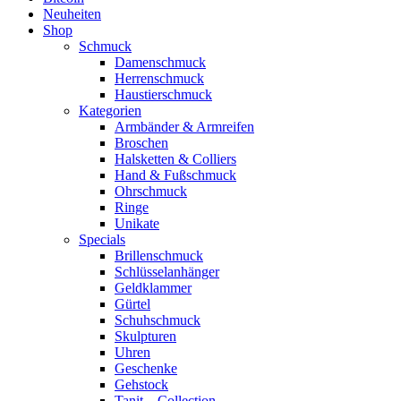
Neuheiten
Shop
Schmuck
Damenschmuck
Herrenschmuck
Haustierschmuck
Kategorien
Armbänder & Armreifen
Broschen
Halsketten & Colliers
Hand & Fußschmuck
Ohrschmuck
Ringe
Unikate
Specials
Brillenschmuck
Schlüsselanhänger
Geldklammer
Gürtel
Schuhschmuck
Skulpturen
Uhren
Geschenke
Gehstock
Tanit – Collection