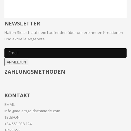
NEWSLETTER
Halten Sie sich auf dem Laufenden über unsere neuen Kreationen
und aktuelle Angebote.
ANMELDEN
ZAHLUNGSMETHODEN
KONTAKT
EMAIL
info@maiersgoldschmiede.com
TELEFON
+34 663 038 124
ADRESSE