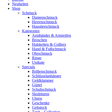
Neuheiten
Shop
Schmuck
Damenschmuck
Herrenschmuck
Haustierschmuck
Kategorien
Armbänder & Armreifen
Broschen
Halsketten & Colliers
Hand & Fußschmuck
Ohrschmuck
Ringe
Unikate
Specials
Brillenschmuck
Schlüsselanhänger
Geldklammer
Gürtel
Schuhschmuck
Skulpturen
Uhren
Geschenke
Gehstock
Tanit – Collection