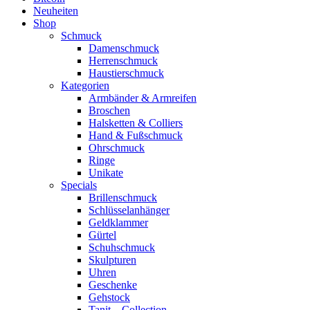
Neuheiten
Shop
Schmuck
Damenschmuck
Herrenschmuck
Haustierschmuck
Kategorien
Armbänder & Armreifen
Broschen
Halsketten & Colliers
Hand & Fußschmuck
Ohrschmuck
Ringe
Unikate
Specials
Brillenschmuck
Schlüsselanhänger
Geldklammer
Gürtel
Schuhschmuck
Skulpturen
Uhren
Geschenke
Gehstock
Tanit – Collection