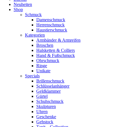
Neuheiten
Shop
Schmuck
Damenschmuck
Herrenschmuck
Haustierschmuck
Kategorien
Armbänder & Armreifen
Broschen
Halsketten & Colliers
Hand & Fußschmuck
Ohrschmuck
Ringe
Unikate
Specials
Brillenschmuck
Schlüsselanhänger
Geldklammer
Gürtel
Schuhschmuck
Skulpturen
Uhren
Geschenke
Gehstock
Tanit – Collection