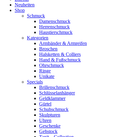
Neuheiten
Shop
Schmuck
Damenschmuck
Herrenschmuck
Haustierschmuck
Kategorien
Armbänder & Armreifen
Broschen
Halsketten & Colliers
Hand & Fußschmuck
Ohrschmuck
Ringe
Unikate
Specials
Brillenschmuck
Schlüsselanhänger
Geldklammer
Gürtel
Schuhschmuck
Skulpturen
Uhren
Geschenke
Gehstock
Tanit – Collection