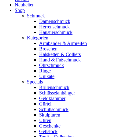
Neuheiten
Shop
Schmuck
Damenschmuck
Herrenschmuck
Haustierschmuck
Kategorien
Armbänder & Armreifen
Broschen
Halsketten & Colliers
Hand & Fußschmuck
Ohrschmuck
Ringe
Unikate
Specials
Brillenschmuck
Schlüsselanhänger
Geldklammer
Gürtel
Schuhschmuck
Skulpturen
Uhren
Geschenke
Gehstock
Tanit – Collection