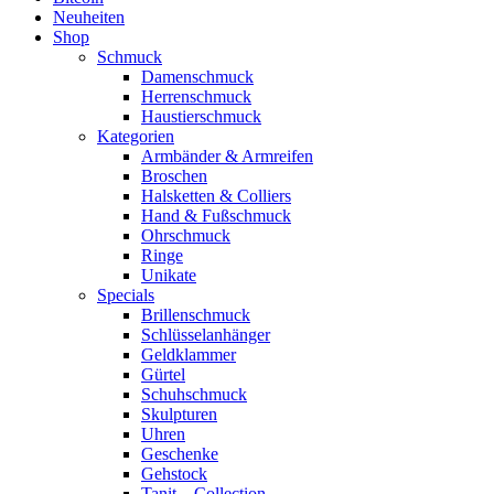
Neuheiten
Shop
Schmuck
Damenschmuck
Herrenschmuck
Haustierschmuck
Kategorien
Armbänder & Armreifen
Broschen
Halsketten & Colliers
Hand & Fußschmuck
Ohrschmuck
Ringe
Unikate
Specials
Brillenschmuck
Schlüsselanhänger
Geldklammer
Gürtel
Schuhschmuck
Skulpturen
Uhren
Geschenke
Gehstock
Tanit – Collection