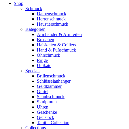
Shop
Schmuck
Damenschmuck
Herrenschmuck
Haustierschmuck
Kategorien
Armbänder & Armreifen
Broschen
Halsketten & Colliers
Hand & Fußschmuck
Ohrschmuck
Ringe
Unikate
Specials
Brillenschmuck
Schlüsselanhänger
Geldklammer
Gürtel
Schuhschmuck
Skulpturen
Uhren
Geschenke
Gehstock
Tanit – Collection
Collections