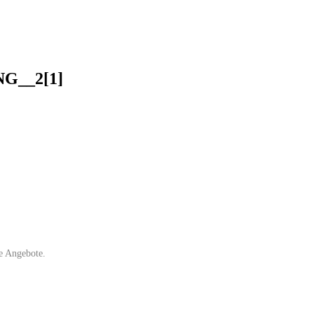
__2[1]
e Angebote.