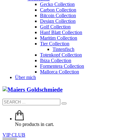
Gecko Collection
Carbon Collection
Bitcoin Collection
Design Collection
Golf Collection
Hanf Blatt Collection
Maritim Collection
Tier Collection
Tintenfisch
Totenkopf Collection
Ibiza Collection
Formentera Collection
Mallorca Collection
Über mich
No products in cart.
VIP CLUB