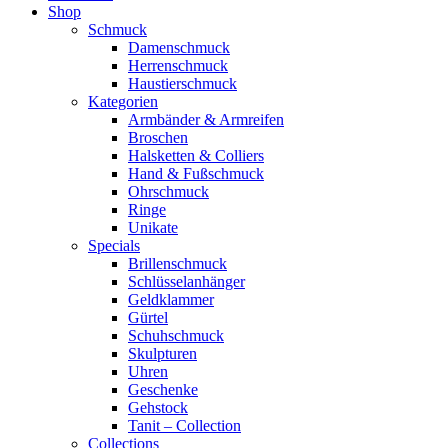
Shop
Schmuck
Damenschmuck
Herrenschmuck
Haustierschmuck
Kategorien
Armbänder & Armreifen
Broschen
Halsketten & Colliers
Hand & Fußschmuck
Ohrschmuck
Ringe
Unikate
Specials
Brillenschmuck
Schlüsselanhänger
Geldklammer
Gürtel
Schuhschmuck
Skulpturen
Uhren
Geschenke
Gehstock
Tanit – Collection
Collections