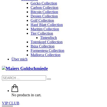
Gecko Collection
Carbon Collection
Bitcoin Collection
Design Collection
Golf Collection
Hanf Blatt Collection
Maritim Collection
Tier Collection
Tintenfisch
Totenkopf Collection
Ibiza Collection
Formentera Collection
Mallorca Collection
Über mich
No products in cart.
VIP CLUB