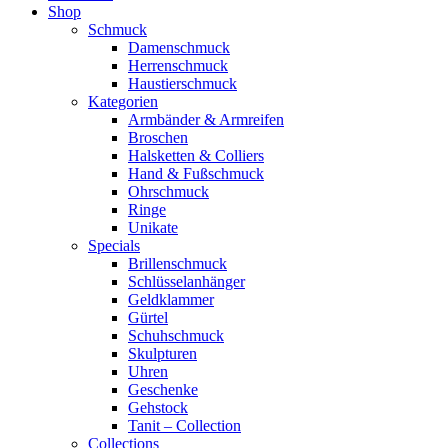
Shop
Schmuck
Damenschmuck
Herrenschmuck
Haustierschmuck
Kategorien
Armbänder & Armreifen
Broschen
Halsketten & Colliers
Hand & Fußschmuck
Ohrschmuck
Ringe
Unikate
Specials
Brillenschmuck
Schlüsselanhänger
Geldklammer
Gürtel
Schuhschmuck
Skulpturen
Uhren
Geschenke
Gehstock
Tanit – Collection
Collections