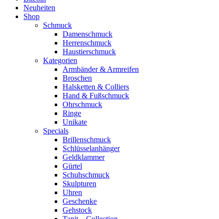
Neuheiten
Shop
Schmuck
Damenschmuck
Herrenschmuck
Haustierschmuck
Kategorien
Armbänder & Armreifen
Broschen
Halsketten & Colliers
Hand & Fußschmuck
Ohrschmuck
Ringe
Unikate
Specials
Brillenschmuck
Schlüsselanhänger
Geldklammer
Gürtel
Schuhschmuck
Skulpturen
Uhren
Geschenke
Gehstock
Tanit – Collection