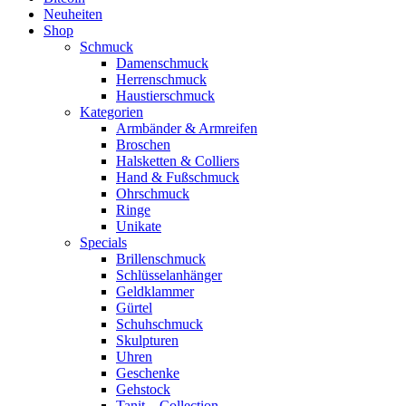
Neuheiten
Shop
Schmuck
Damenschmuck
Herrenschmuck
Haustierschmuck
Kategorien
Armbänder & Armreifen
Broschen
Halsketten & Colliers
Hand & Fußschmuck
Ohrschmuck
Ringe
Unikate
Specials
Brillenschmuck
Schlüsselanhänger
Geldklammer
Gürtel
Schuhschmuck
Skulpturen
Uhren
Geschenke
Gehstock
Tanit – Collection