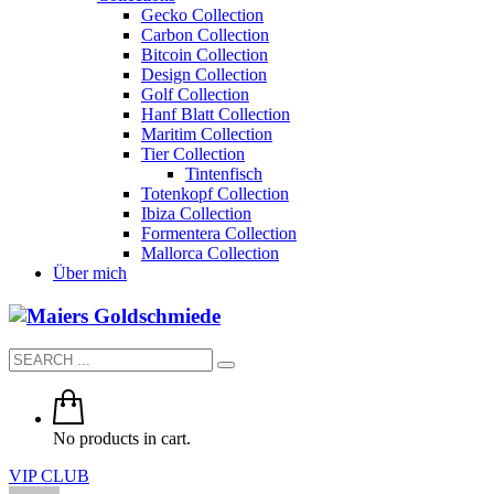
Gecko Collection
Carbon Collection
Bitcoin Collection
Design Collection
Golf Collection
Hanf Blatt Collection
Maritim Collection
Tier Collection
Tintenfisch
Totenkopf Collection
Ibiza Collection
Formentera Collection
Mallorca Collection
Über mich
No products in cart.
VIP CLUB