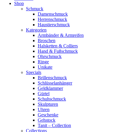
Shop
Schmuck
Damenschmuck
Herrenschmuck
Haustierschmuck
Kategorien
Armbänder & Armreifen
Broschen
Halsketten & Colliers
Hand & Fußschmuck
Ohrschmuck
Ringe
Unikate
Specials
Brillenschmuck
Schlüsselanhänger
Geldklammer
Gürtel
Schuhschmuck
Skulpturen
Uhren
Geschenke
Gehstock
Tanit – Collection
Collections